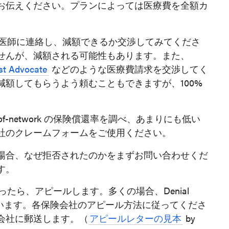
お伝えください。プランによっては医療費を全額カ
ork の医師に連絡し、減額できるか交渉してみてくださ
せんが、減額される可能性もあります。また、
st Advocate
などのような医療費請求を交渉してく
額してもらうよう頼むこともできますが、100%
f-network の保険償還率を調べ、あまりにも低い
社のクレームフォームをご使用ください。
場合、なぜ拒否されたのかをまずお問い合わせくだ
す。
を受け取ったら、アピールします。多くの場合、Denial
れています。各保険会社のアピール方法に従ってくださ
会社に郵送します。（
アピールレターの見本
by