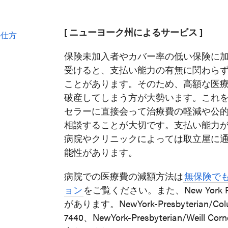
[ ニューヨーク州によるサービス ]
の仕方
保険未加入者やカバー率の低い保険に
受けると、支払い能力の有無に関わら
ことがあります。そのため、高額な医
破産してしまう方が大勢います。これ
セラーに直接会って治療費の軽減や公
相談することが大切です。支払い能力
病院やクリニックによっては取立屋に
能性があります。
病院での医療費の減額方法は
無保険で
ョン
をご覧ください。また、New York Pr
があります。NewYork-Presbyterian/Columbia
7440、NewYork-Presbyterian/Weill Co