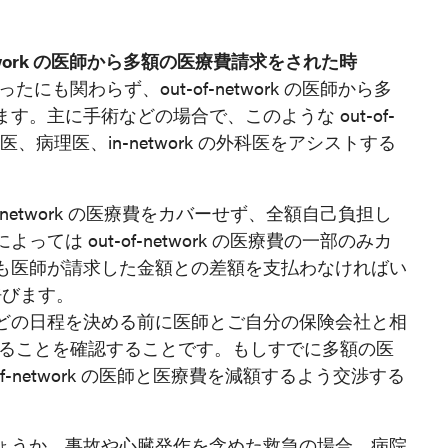
-Network の医師から多額の医療費請求をされた時
かったにも関わらず、out-of-network の医師から多
。主に手術などの場合で、このような out-of-
酔医、病理医、in-network の外科医をアシストする
-network の医療費をカバーせず、全額自己負担し
は out-of-network の医療費の一部のみカ
も医師が請求した金額との差額を支払わなければい
 と呼びます。
どの日程を決める前に医師とご自分の保険会社と相
k であることを確認することです。もしすでに多額の医
f-network の医師と医療費を減額するよう交渉する
ょうか。事故や心臓発作を含めた救急の場合、病院