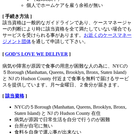
個人でホームケアを雇う余裕が無い
[ 手続き方法 ]
該当資格は一般的なガイドラインであり、ケースマネージャ
ーの判断により時に該当資格を全て満たしていない場合でも
サービスを受けられる事があります。
お近くのケースマネー
ジメント団体
を通して申請して下さい。
[
GOD’S LOVE WE DELIVER
]
病気や障害が原因で食事の用意が困難な人の為に、NYCの
５Borough (Manhattan, Queens, Brooklyn, Bronx, Staten Island)
と NJ の Hudson County 付近まで食事を無料で届けるサービ
スを提供しています。月〜金曜日、２食分が届きます。
[
該当資格
]
NYCの５Borough (Manhattan, Queens, Brooklyn, Bronx,
Staten Island) と NJ の Hudson County 在住
病気が原因で日常生活を自分で行うのが困難
台所が自宅に無い
食料を自身で運ぶ事が出来ない