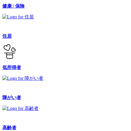
健康 / 保険
住居
低所得者
障がい者
高齢者