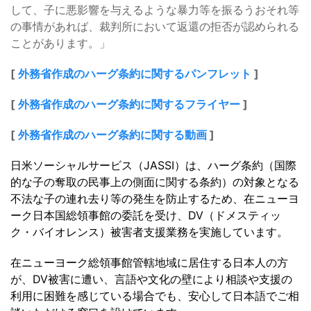
して、子に悪影響を与えるような暴力等を振るうおそれ等
の事情があれば、裁判所において返還の拒否が認められる
ことがあります。」
[
外務省作成のハーグ条約に関するパンフレット
]
[
外務省作成のハーグ条約に関するフライヤー
]
[
外務省作成のハーグ条約に関する動画
]
日米ソーシャルサービス（JASSI）は、ハーグ条約（国際
的な子の奪取の民事上の側面に関する条約）の対象となる
不法な子の連れ去り等の発生を防止するため、在ニューヨ
ーク日本国総領事館の委託を受け、DV（ドメスティッ
ク・バイオレンス）被害者支援業務を実施しています。
在ニューヨーク総領事館管轄地域に居住する日本人の方
が、DV被害に遭い、言語や文化の壁により相談や支援の
利用に困難を感じている場合でも、安心して日本語でご相