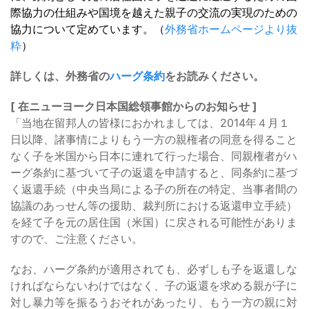
際協力の仕組みや国境を越えた親子の交流の実現のための
協力について定めています。（
外務省ホームページより抜
粋
）
詳しくは、外務省の
ハーグ条約
をお読みください。
[ 在ニューヨーク日本国総領事館からのお知らせ ]
「当地在留邦人の皆様におかれましては、2014年４月１
日以降、諸事情によりもう一方の親権者の同意を得ること
なく子を米国から日本に連れて行った場合、同親権者がハ
ーグ条約に基づいて子の返還を申請すると、同条約に基づ
く返還手続（中央当局による子の所在の特定、当事者間の
協議のあっせん等の援助、裁判所における返還申立手続）
を経て子を元の居住国（米国）に戻される可能性がありま
すので、ご注意ください。
なお、ハーグ条約が適用されても、必ずしも子を返還しな
ければならないわけではなく、子の返還を求める親が子に
対し暴力等を振るうおそれがあったり、もう一方の親に対