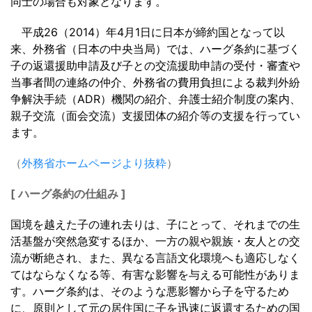
同士の場合も対象となります。
平成26（2014）年4月1日に日本が締約国となって以
来、外務省（日本の中央当局）では、ハーグ条約に基づく
子の返還援助申請及び子との交流援助申請の受付・審査や
当事者間の連絡の仲介、外務省の費用負担による裁判外紛
争解決手続（ADR）機関の紹介、弁護士紹介制度の案内、
親子交流（面会交流）支援団体の紹介等の支援を行ってい
ます。
（
外務省ホームページより抜粋
）
[ ハーグ条約の仕組み ]
国境を越えた子の連れ去りは、子にとって、それまでの生
活基盤が突然急変するほか、一方の親や親族・友人との交
流が断絶され、また、異なる言語文化環境へも適応しなく
てはならなくなる等、有害な影響を与える可能性がありま
す。ハーグ条約は、そのような悪影響から子を守るため
に、原則として元の居住国に子を迅速に返還するための国