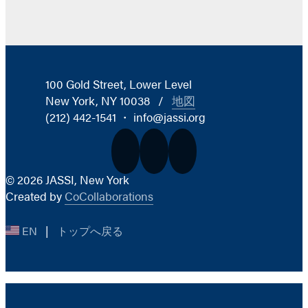
100 Gold Street, Lower Level
New York, NY 10038
/
地図
(212) 442-1541 ・ info@jassi.org
© 2026 JASSI, New York
Created by
CoCollaborations
EN
|
トップへ戻る