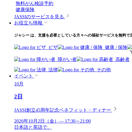
無料がん検診予約
健康保険
JASSIのサービスを見る
お役立ち情報
ジャシー は、支援を必要としている方々への福祉サービスを無料で
ビザ
健康 / 保険
障がい者
高齢者
法律
その他
イベント
10月
2日
JASSI創立45周年記念ベネフィット・ディナー
2026年10月2日（金）— 17:30～21:00
日本語と英語で。